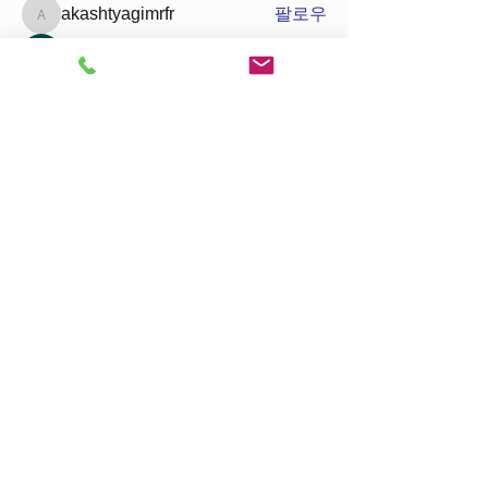
akashtyagimrfr
팔로우
akashtyagimrfr
sanu
팔로우
웹관리자
팔로우
전체 회원 보기(3명)
개인정보취급방침
이메일무단수집거부
중앙회 :
 세종시 가름로 232 SBC B동 608
호,614호 Tel: 044-866-8050 Fax: 044-866-
8051
안전교육(본)원 : 
세종시 가름로 232, SBC B동 
615호~617호 T:1588-4736
Copyright ⓒ 사단법인 건설기계개별연명사업
자협의회. All rights reserved.