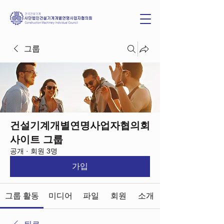
그룹
건설기계개별연명사업자협의회
사이트 그룹
공개
·
회원 3명
가입
그룹 활동
미디어
파일
회원
소개