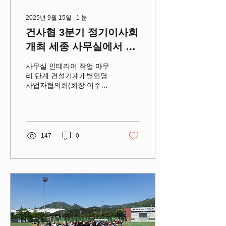
2025년 9월 15일
∙
1
분
건사협 3분기 정기이사회
개최 세종 사무실에서 열
리는 첫 회의
사무실 인테리어 작업 마무
리 단계 건설기계개별연명
사업자협의회(회장 이주원,
이하 건사협)가 오는 9월 10
일(수) 오후 1시, 세종비즈
니스센터 B동 6층 신사무실
에서 2025년 3분기 정기이
사회를 개최한다.
147
0