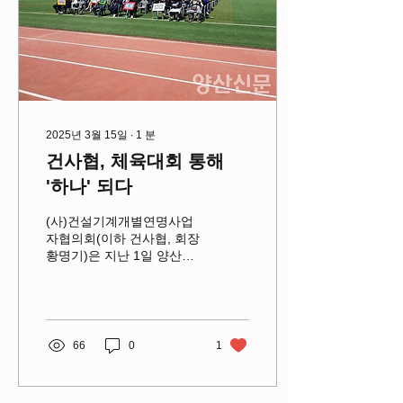
2025년 3월 15일
∙
1
분
건사협, 체육대회 통해
'하나' 되다
(사)건설기계개별연명사업
자협의회(이하 건사협, 회장
황명기)은 지난 1일 양산종
합운동장 보조경기장에서
'하나된 양산 건사협 체육대
회'를 열었다. 이번 대회는
건사협 회원 130여 명과 나
동연 양산시장, 이종희 양산
66
0
1
시의장 등 내빈들이 참석한
가운데...