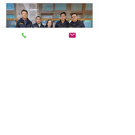
2025년 3월 15일
∙
1
분
건사협, 양산희망학교에
장학금 기탁
건설기계개별연명사업자협
의회 경남양산지회(회장 황
명기 이하 건사협 양산지회)
는 지난 16일 양산희망학교
를 찾아 학생들에게 도움이