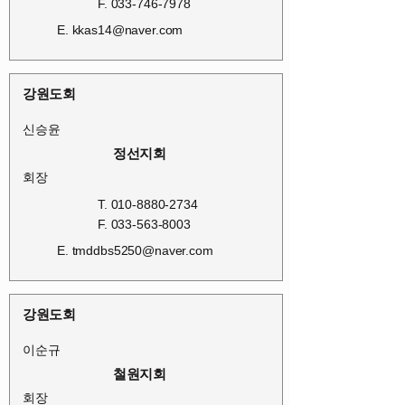
F.
033-746-7978
E.
kkas14@naver.com
강원도회
신승윤
정선지회
회장
T.
010-8880-2734
F.
033-563-8003
E.
tmddbs5250@naver.com
강원도회
이순규
철원지회
회장