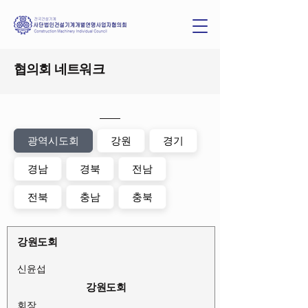
협의회 네트워크
광역시도회
강원
경기
경남
경북
전남
전북
충남
충북
강원도회
신윤섭
강원도회
회장