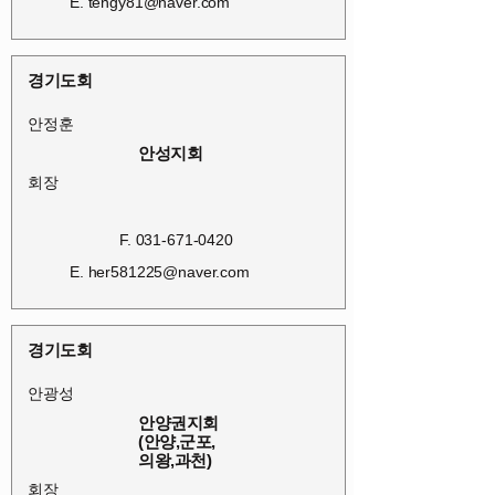
E.
tengy81@naver.com
경기도회
안정훈
안성지회
회장
F.
031-671-0420
E.
her581225@naver.com
경기도회
안광성
안양권지회
(안양,군포,
의왕,과천)
회장