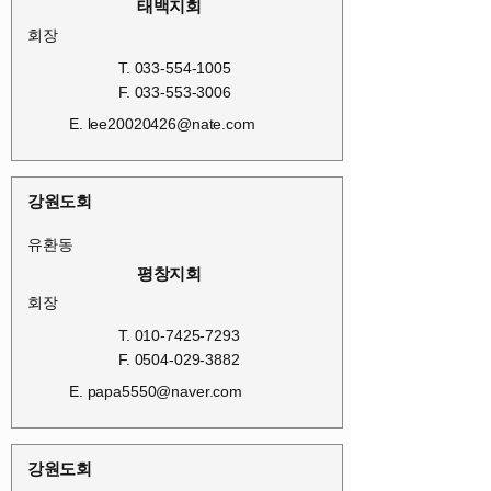
태백지회
회장
T.
033-554-1005
F.
033-553-3006
E.
lee20020426@nate.com
강원도회
유환동
평창지회
회장
T.
010-7425-7293
F.
0504-029-3882
E.
papa5550@naver.com
강원도회