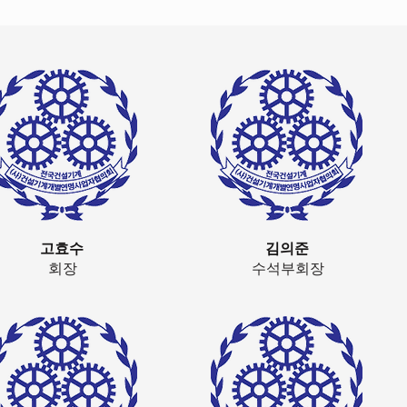
고효수
김의준
회장
수석부회장