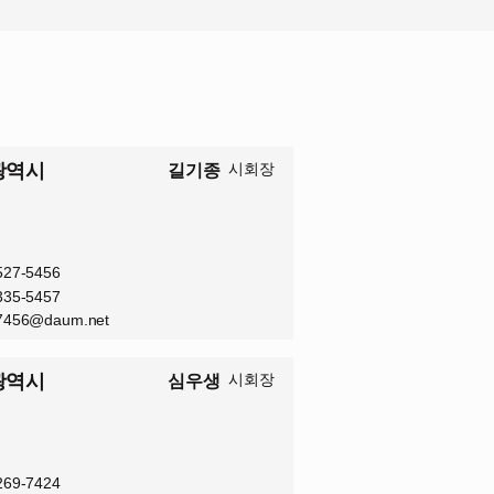
광역시
시회장
길기종
-527-5456
-335-5457
7456@daum.net
광역시
시회장
심우생
-269-7424