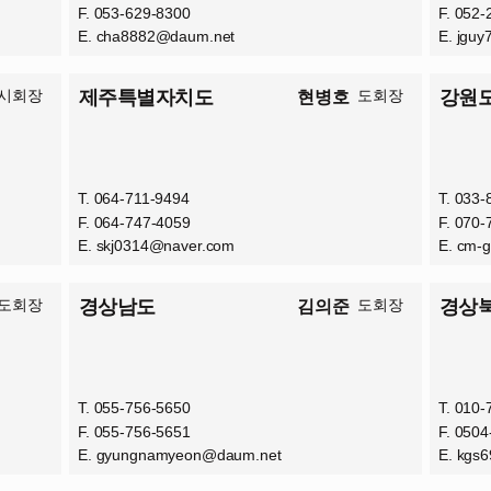
F. 053-629-8300
F. 052
E.
cha8882@daum.net
E.
jguy
시회장
제주특별자치도
도회장
강원
현병호
T. 064-711-9494
T. 033
F. 064-747-4059
F. 070
E.
skj0314@naver.com
E.
cm-
도회장
경상남도
도회장
경상
김의준
T. 055-756-5650
T. 010
F. 055-756-5651
F. 050
E.
gyungnamyeon@daum.net
E.
kgs6