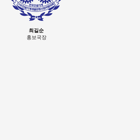
최길순
홍보국장