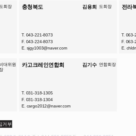
도회장
충청북도
도회장
전라
김용희
T. 043-221-8073
T. 063
F. 043-224-8073
F. 063
E.
sjgy1003@naver.com
E.
chld
비대위원
카고크레인연합회
연합회장
김기수
장
T. 031-318-1305
F. 031-318-1304
E.
cargo2012@naver.com
집거부