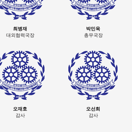
최병재
박민욱
대외협력국장
총무국장
오재호
오선희
감사
감사