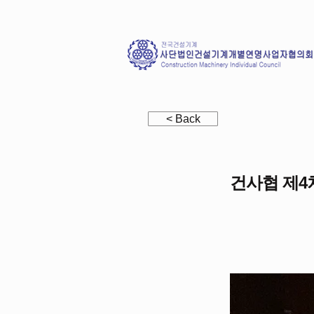
< Back
건사협 제4